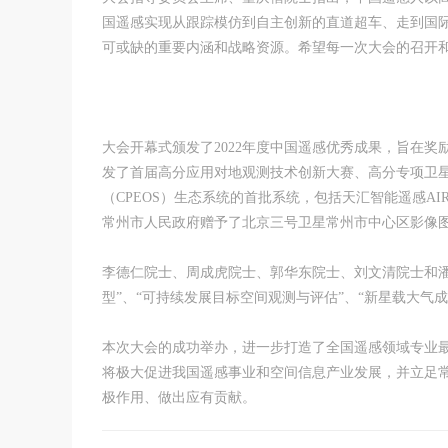
国遥感实现从跟踪模仿到自主创新的直道超车、走到国
可或缺的重要内涵和战略资源。希望每一次大会的召开
大会开幕式颁发了2022年度中国遥感优秀成果，旨在
发了首届高分应用对地观测技术创新大赛、高分专项卫
（CPEOS）生态系统的首批系统，包括天汇智能遥感AIR
常州市人民政府赠予了北京三号卫星常州市中心区影像
李德仁院士、周成虎院士、郭华东院士、刘文清院士和潘
型”、“可持续发展目标空间观测与评估”、“新星载大气
本次大会的成功举办，进一步打造了全国遥感领域专业
将极大促进我国遥感事业和空间信息产业发展，并立足
极作用、做出应有贡献。