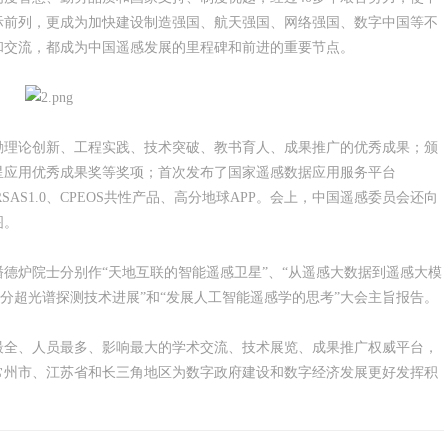
际前列，更成为加快建设制造强国、航天强国、网络强国、数字中国等不
和交流，都成为中国遥感发展的里程碑和前进的重要节点。
奖励理论创新、工程实践、技术突破、教书育人、成果推广的优秀成果；颁
星应用优秀成果奖等奖项；首次发布了国家遥感数据应用服务平台
SAS1.0、CPEOS共性产品、高分地球APP。会上，中国遥感委员会还向
图。
德炉院士分别作“天地互联的智能遥感卫星”、“从遥感大数据到遥感大模
成分超光谱探测技术进展”和“发展人工智能遥感学的思考”大会主旨报告。
最全、人员最多、影响最大的学术交流、技术展览、成果推广权威平台，
常州市、江苏省和长三角地区为数字政府建设和数字经济发展更好发挥积