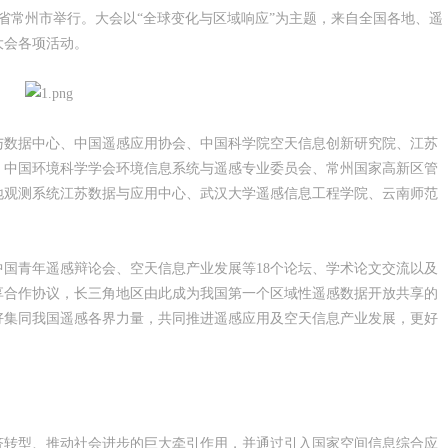
江苏省常州市举行。大会以“全球变化与区域响应”为主题，来自全国各地、遥
大会各项活动。
与数据中心、中国遥感应用协会、中国科学院空天信息创新研究院、江苏
，中国环境科学学会环境信息系统与遥感专业委员会、常州国家高新区管
地观测系统江苏数据与应用中心、武汉大学遥感信息工程学院、云南师范
国青年遥感辩论会、空天信息产业发展等18个论坛、学术论文交流以及
享合作协议，长三角地区由此成为我国第一个区域性遥感数据开放共享的
好集同我国遥感各界力量，共同推进遥感应用及空天信息产业发展，更好
济转型、推动社会进步的巨大牵引作用，并通过引入国家空间信息综合应