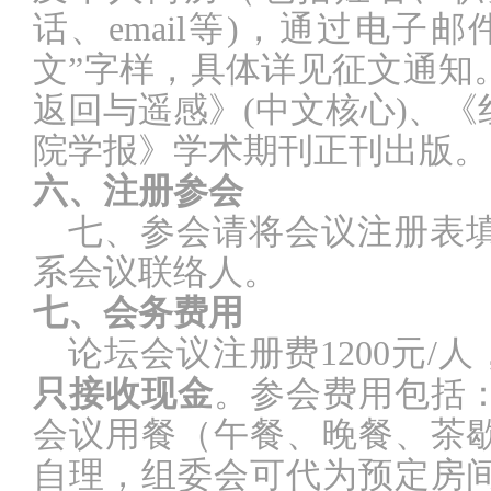
话、
email
等
)
，通过电子邮
文
”
字样，具体详见征文通知
返回与遥感》
(中文核心)、
院学报》学术期刊正刊出版
。
六、
注册参会
七、
参会请将会议注册表
系会议联络人。
七、会务费用
论坛会议注册费
1200
元
/
人
只接收现金
。参会费用包括
会议用餐（午餐、晚餐、茶
自理，组委会可代为预定房