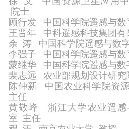
徐
文
中国资源卫星应用
院士
顾行发
中国科学院
遥感与数
王晋年
中科遥感科技集团有
余
涛
中国科学院遥感与数
李强子
中国科学院遥感与数
蒙继华
中国科学院遥感与数
裴志远
农业部规划设计研究
陈仲新
中国农业科学院资
主任
黄敬峰
浙江大学农业遥感
室
主任
程
涛
南京农业大学
教授