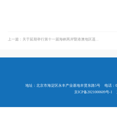
上一篇：关于延期举行第十一届海峡两岸暨港澳地区遥...
地址：北京市海淀区永丰产业基地丰贤东路5号 电话：010-57503347
京ICP备2021000609号-1
京公