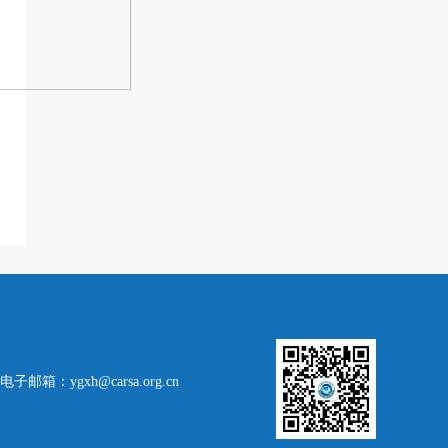
邮箱：ygxh@carsa.org.cn